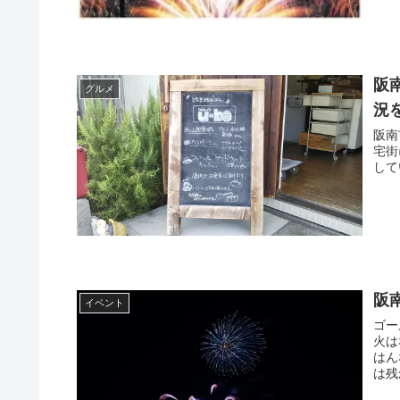
阪
グルメ
況
阪南
宅街
して
阪
イベント
ゴー
火は
はん
は残念