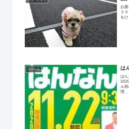
お疲
２０
をひ
は
イベント
はん
20
ル前
理...