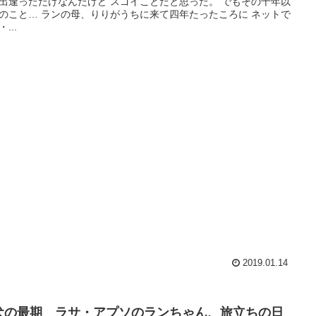
出逢っただけなんだけど スゴイことだと思った。 でもその十年以
のこと… ランの母、りりがうちに来て四年たったころに ネットで
...
2019.01.14
犬の最期 ラサ・アプソのランちゃん、旅立ちの日