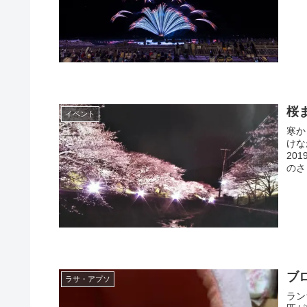
桜ま
イベント
寒か
けな
20
のさ
ブ
ラサ・アプソ
ラン