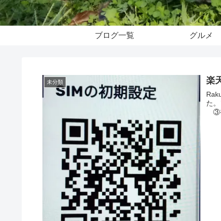
ブログ一覧
グルメ
楽天
未分類
Ra
た。
③初