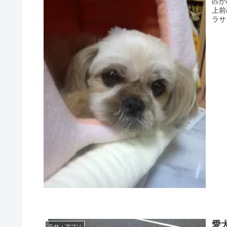
匹が
上前
ラサ・
愛
ラサ・アプソ