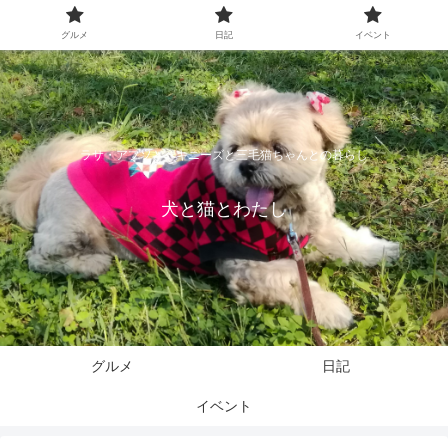
グルメ
日記
イベント
ラサ・アプソとペキニーズと三毛猫ちゃんとの暮らし
犬と猫とわたし
グルメ
日記
イベント