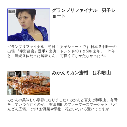
グランプリファイナル 男子シ
日記
ョート
グランプリファイナル 初日！ 男子ショートです 日本選手唯一の
出場 『宇野昌磨』選手♥ 出典：トレンド40ｓ＆50s 去年、一昨年
と、連続３位だった昌磨くん。 可愛くてしかたなかったのに、 ...
みかんミカン蜜柑 は和歌山
日記
みかんの美味しい季節になりました♪ みかんと言えば和歌山、有田❕
そしていつも行くのが、 有田川町のファーマーズマーケット 『ど
んどん広場』です❗ お野菜や果物、花といろいろ置いてますが...