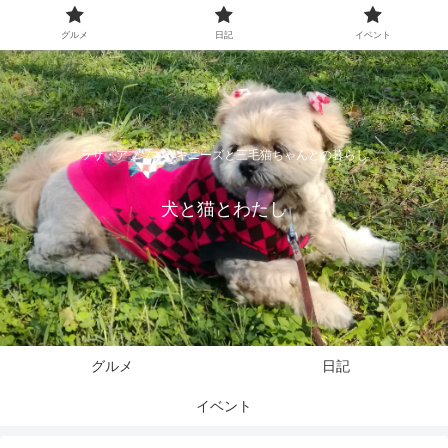
グルメ
日記
イベント
ラサ・アプソとペキニーズと三毛猫ちゃんとの暮らし
犬と猫とわたし
グルメ
日記
イベント