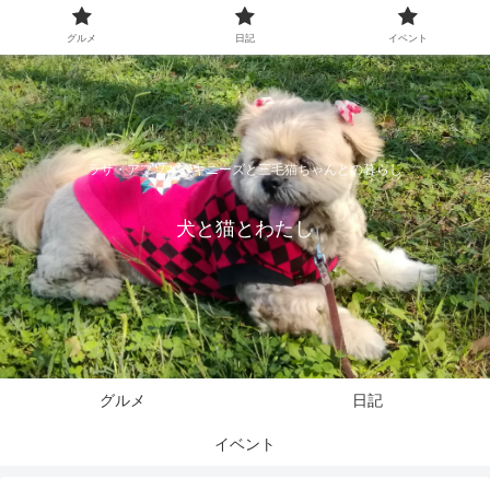
グルメ
日記
イベント
ラサ・アプソとペキニーズと三毛猫ちゃんとの暮らし
犬と猫とわたし
グルメ
日記
イベント