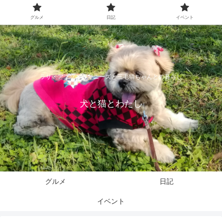
グルメ
日記
イベント
ラサ・アプソとペキニーズと三毛猫ちゃんとの暮らし
犬と猫とわたし
グルメ
日記
イベント