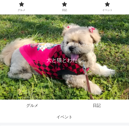
グルメ
日記
イベント
ラサ・アプソとペキニーズと三毛猫ちゃんとの暮らし
犬と猫とわたし
グルメ
日記
イベント