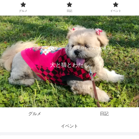
グルメ
日記
イベント
ラサ・アプソとペキニーズと三毛猫ちゃんとの暮らし
犬と猫とわたし
グルメ
日記
イベント