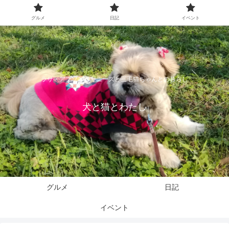
グルメ
日記
イベント
ラサ・アプソとペキニーズと三毛猫ちゃんとの暮らし
犬と猫とわたし
グルメ
日記
イベント