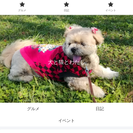
グルメ
日記
イベント
ラサ・アプソとペキニーズと三毛猫ちゃんとの暮らし
犬と猫とわたし
グルメ
日記
イベント