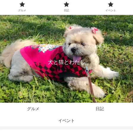
グルメ
日記
イベント
ラサ・アプソとペキニーズと三毛猫ちゃんとの暮らし
犬と猫とわたし
グルメ
日記
イベント