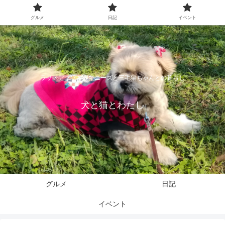
グルメ
日記
イベント
ラサ・アプソとペキニーズと三毛猫ちゃんとの暮らし
犬と猫とわたし
グルメ
日記
イベント