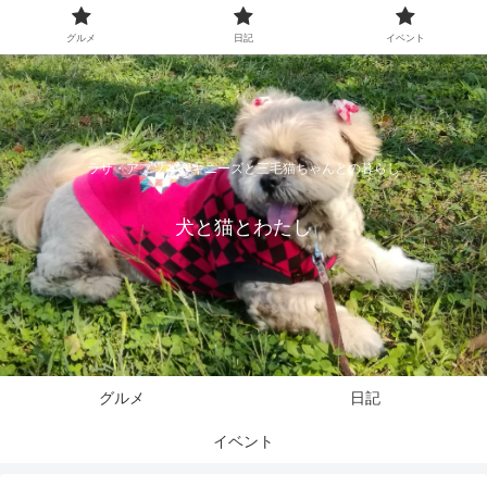
グルメ
日記
イベント
ラサ・アプソとペキニーズと三毛猫ちゃんとの暮らし
犬と猫とわたし
グルメ
日記
イベント