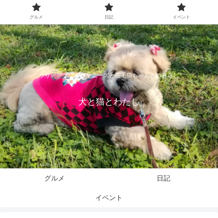
グルメ
日記
イベント
ラサ・アプソとペキニーズと三毛猫ちゃんとの暮らし
犬と猫とわたし
グルメ
日記
イベント