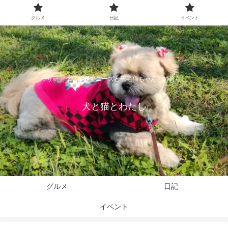
グルメ
日記
イベント
ラサ・アプソとペキニーズと三毛猫ちゃんとの暮らし
犬と猫とわたし
グルメ
日記
イベント