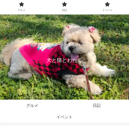
グルメ
日記
イベント
ラサ・アプソとペキニーズと三毛猫ちゃんとの暮らし
犬と猫とわたし
グルメ
日記
イベント