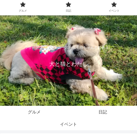
グルメ
日記
イベント
ラサ・アプソとペキニーズと三毛猫ちゃんとの暮らし
犬と猫とわたし
グルメ
日記
イベント