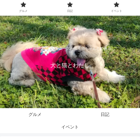
グルメ
日記
イベント
ラサ・アプソとペキニーズと三毛猫ちゃんとの暮らし
犬と猫とわたし
グルメ
日記
イベント