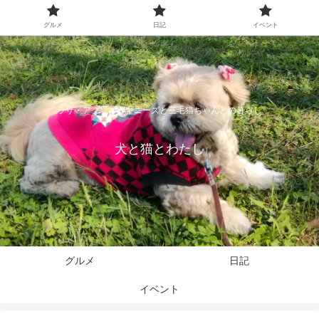
グルメ
日記
イベント
ラサ・アプソとペキニーズと三毛猫ちゃんとの暮らし
犬と猫とわたし
グルメ
日記
イベント