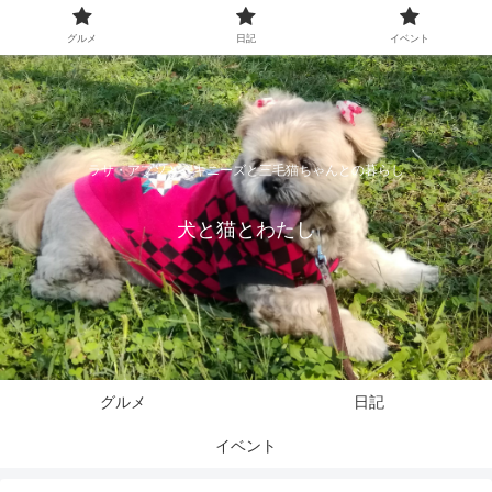
グルメ
日記
イベント
ラサ・アプソとペキニーズと三毛猫ちゃんとの暮らし
犬と猫とわたし
グルメ
日記
イベント