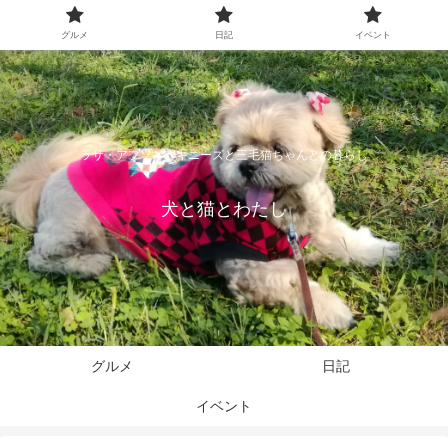
グルメ
日記
イベント
ラサ・アプソとペキニーズと三毛猫ちゃんとの暮らし
犬と猫とわたし
グルメ
日記
イベント