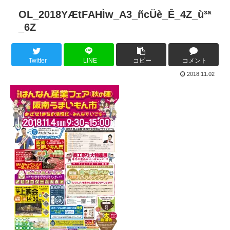
OL_2018YÆtFAHÌw_A3_ñcÜè_Ê_4Z_ù³ª
_6Z
Twitter
LINE
コピー
コメント
2018.11.02